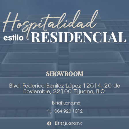
SHOWROOM
Blvd. Federico Benitez López 12614, 20 de
Noviembre, 22100 Tijuana, B.C.
bittetijuana.mx
664 920 1312
Bittetijuanamx