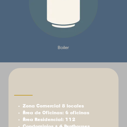
Boiler
Zona Comercial 8 locales
Área de Oficinas: 6 oficinas
Área Residencial: 112
Condominios + 4 Penthouses